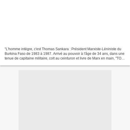
"L'homme intègre, c'est Thomas Sankara : Président Marxiste-Léniniste du
Burkina Faso de 1983 à 1987. Arrivé au pouvoir à l'âge de 34 ans, dans une
tenue de capitaine militaire, colt au ceinturon et livre de Marx en main, "TOM
SANK" ou "Camarade SANKARA"...