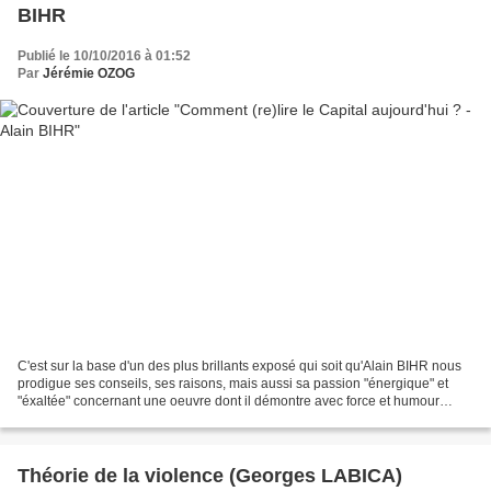
BIHR
Publié le 10/10/2016 à 01:52
Par
Jérémie OZOG
C'est sur la base d'un des plus brillants exposé qui soit qu'Alain BIHR nous
prodigue ses conseils, ses raisons, mais aussi sa passion "énergique" et
"éxaltée" concernant une oeuvre dont il démontre avec force et humour
l'actualité. A- 5 conseils de base...
Théorie de la violence (Georges LABICA)