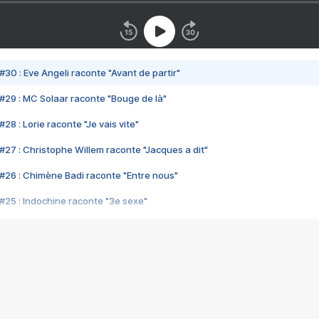
#30 : Eve Angeli raconte "Avant de partir"
#29 : MC Solaar raconte "Bouge de là"
28 : Lorie raconte "Je vais vite"
#27 : Christophe Willem raconte "Jacques a dit"
#26 : Chimène Badi raconte "Entre nous"
#25 : Indochine raconte "3e sexe"
#24 : Zaho raconte "C'est chelou"
#23 : Patrick Bruel raconte "Au café des délices"
#22 : Kyo raconte "Le chemin"
#21 : Nolwenn Leroy raconte "Cassé"