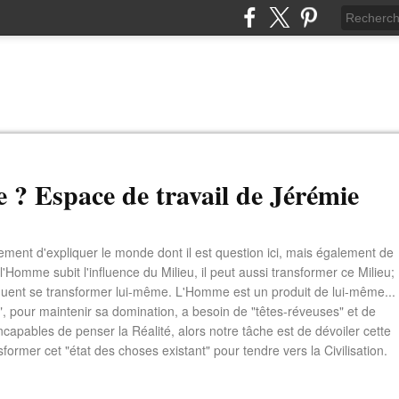
e ? Espace de travail de Jérémie
ement d'expliquer le monde dont il est question ici, mais également de
 l'Homme subit l'influence du Milieu, il peut aussi transformer ce Milieu;
quent se transformer lui-même. L'Homme est un produit de lui-même...
e", pour maintenir sa domination, a besoin de "têtes-réveuses" et de
ncapables de penser la Réalité, alors notre tâche est de dévoiler cette
sformer cet "état des choses existant" pour tendre vers la Civilisation.