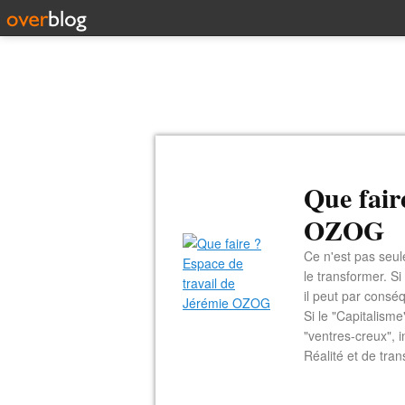
Que fair
OZOG
Ce n'est pas seul
le transformer. Si
il peut par consé
Si le "Capitalism
"ventres-creux", i
Réalité et de tran