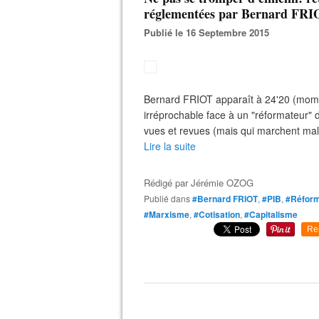
réglementées par Bernard FR
Publié le 16 Septembre 2015
Bernard FRIOT apparaît à 24'20 (mome
irréprochable face à un "réformateur" d
vues et revues (mais qui marchent mal
Lire la suite
Rédigé par
Jérémie OZOG
Publié dans
#Bernard FRIOT
,
#PIB
,
#Réform
#Marxisme
,
#Cotisation
,
#Capitalisme
Re