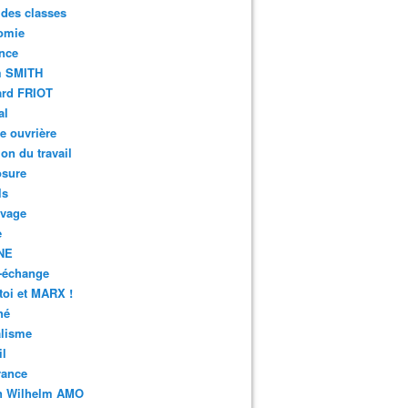
 des classes
omie
nce
 SMITH
ard FRIOT
al
e ouvrière
ion du travail
osure
ls
avage
e
NE
-échange
toi et MARX !
hé
alisme
il
rance
n Wilhelm AMO