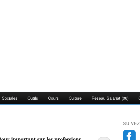
 Sociales
Outils
Cours
Culture
Réseau Salariat (06)
SUIVEZ
our important sur les professions