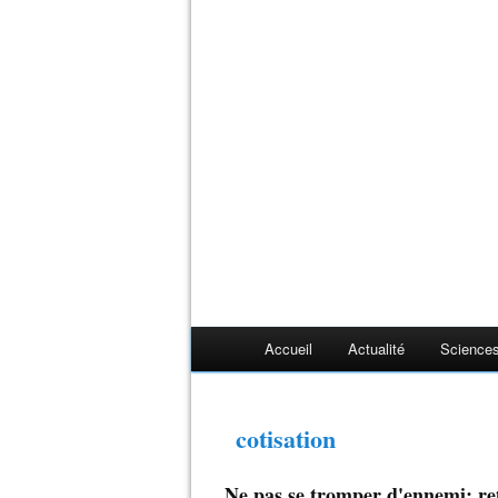
Accueil
Actualité
Sciences
cotisation
Ne pas se tromper d'ennemi: ret