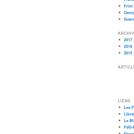
Friot
Geor
Guer
ARCHI
2017
2016
2015
ARTIC
LIENS
Les F
Libra
Le Bi
FdG-P
Grass