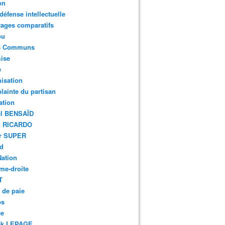
on
défense intellectuelle
ages comparatifs
ou
s Communs
ise
e
isation
ainte du partisan
ation
el BENSAÏD
d RICARDO
er SUPER
rd
Nation
me-droite
T
 de paie
bs
ce
ck LEPAGE