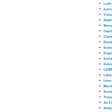
Lutte
écon
Viole
Adam
Bern
Capit
Class
Divis
Encl
Enge
Escl
Grèv
LENI
Libre
Lève-
Marc
Soci
Trava
Air F
Anto