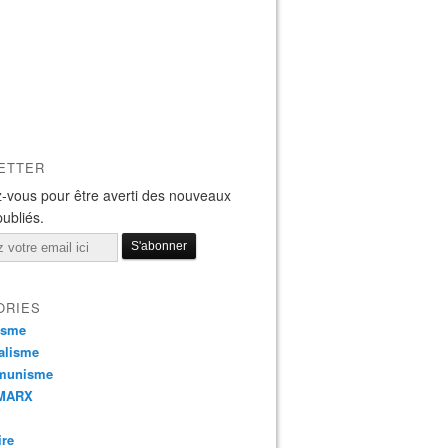
ETTER
-vous pour être averti des nouveaux
publiés.
ORIES
isme
alisme
munisme
 MARX
ire