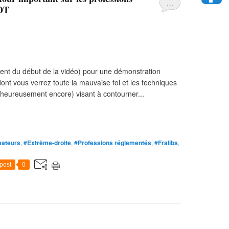
…
IOT
nt du début de la vidéo) pour une démonstration
ont vous verrez toute la mauvaise foi et les techniques
heureusement encore) visant à contourner...
ateurs
,
#Extrème-droite
,
#Professions réglementés
,
#Fralibs
,
post
0