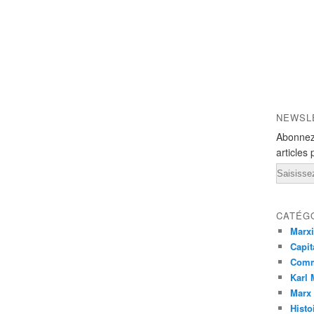
NEWSL
Abonnez
articles 
Email
CATÉG
Marx
Capit
Com
Karl
Marx
Histo