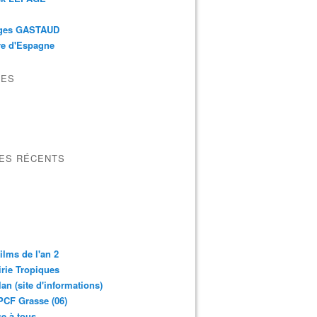
ges GASTAUD
re d'Espagne
VES
LES RÉCENTS
ilms de l'an 2
irie Tropiques
lan (site d'informations)
CF Grasse (06)
e à tous