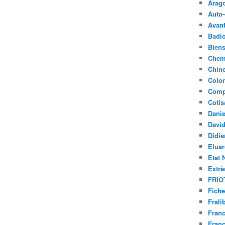
Arag
Auto-
Avant
Badi
Bien
Chem
Chin
Colon
Compl
Cotis
Dani
Davi
Didi
Elua
Etat 
Extrè
FRIO
Fiche
Frali
Fran
Fran