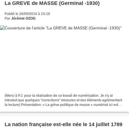
La GREVE de MASSE (Germinal -1930)
Publié le 26/09/2016 à 15:16
Par
Jérémie OZOG
(Merci à P.J. pour la réalisation de ce travail de numérisation. Je n'y ai
introduit que quelques "corrections" mineures et des élèments agrémentant
la lecture) Présentation: « La grève politique de masse » numérisé ici est
extrait du livre 2 du tome...
La nation française est-elle née le 14 juillet 1789