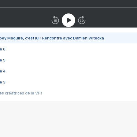
bey Maguire, c'est lui ! Rencontre avec Damien Witecka
e 6
e 5
e 4
e 3
s créatrices de la VF !
e 2
e 1
e Mektoub My Love arrive enfin ! Rencontre avec Shaïn Boumedine et Sal