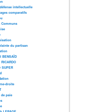
on
défense intellectuelle
ages comparatifs
ou
s Communs
ise
e
isation
ainte du partisan
ation
el BENSAÏD
d RICARDO
er SUPER
rd
Nation
me-droite
T
 de paie
bs
ce
ck LEPAGE