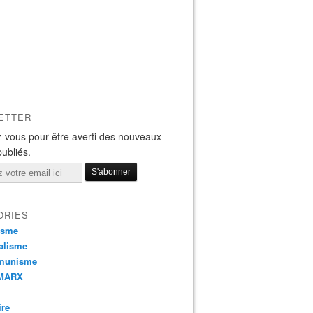
ETTER
-vous pour être averti des nouveaux
publiés.
ORIES
isme
alisme
munisme
 MARX
ire