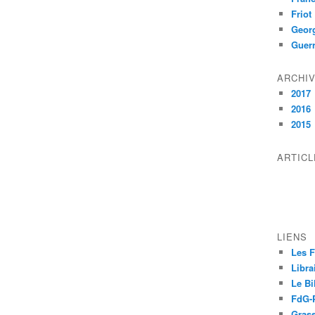
Friot
Geor
Guer
ARCHI
2017
2016
2015
ARTIC
LIENS
Les F
Libra
Le Bi
FdG-P
Grass