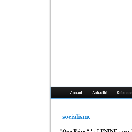
Accueil
Actualité
Sciences
socialisme
''Que Faire ?'' - LENINE - 