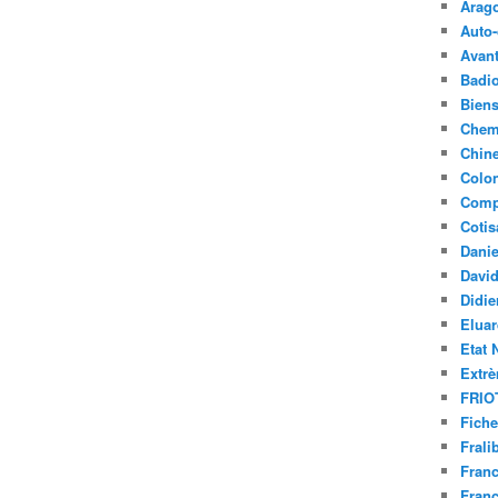
Arag
Auto-
Avant
Badi
Bien
Chem
Chin
Colon
Compl
Cotis
Dani
Davi
Didi
Elua
Etat 
Extrè
FRIO
Fiche
Frali
Fran
Fran