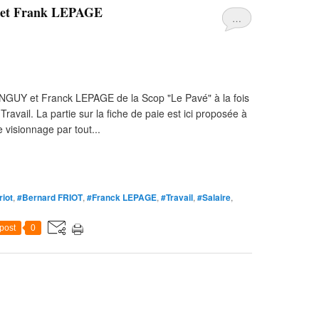
 et Frank LEPAGE
…
NGUY et Franck LEPAGE de la Scop "Le Pavé" à la fois
Travail. La partie sur la fiche de paie est ici proposée à
e visionnage par tout...
riot
,
#Bernard FRIOT
,
#Franck LEPAGE
,
#Travail
,
#Salaire
,
post
0