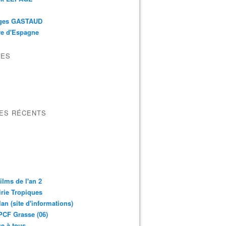
ges GASTAUD
re d'Espagne
VES
LES RÉCENTS
ilms de l'an 2
irie Tropiques
lan (site d'informations)
CF Grasse (06)
e à tous