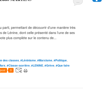
…
u parti, permettant de découvrir d'une manière très
s de Lénine, dont celle présenté dans l'une de ses
ote plus complète sur le contenu de...
te des classes
,
#Léninisme
,
#Marxisme
,
#Politique
,
Marx
,
#Classe ouvrière
,
#LENINE
,
#Grève
,
#Que faire
post
0