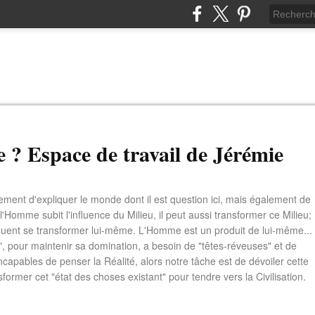
e ? Espace de travail de Jérémie
ement d'expliquer le monde dont il est question ici, mais également de
 l'Homme subit l'influence du Milieu, il peut aussi transformer ce Milieu;
quent se transformer lui-même. L'Homme est un produit de lui-même...
e", pour maintenir sa domination, a besoin de "têtes-réveuses" et de
ncapables de penser la Réalité, alors notre tâche est de dévoiler cette
sformer cet "état des choses existant" pour tendre vers la Civilisation.