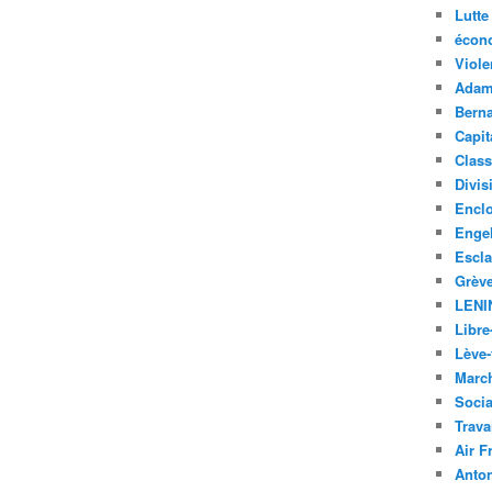
Lutte
écon
Viole
Adam
Bern
Capit
Class
Divis
Encl
Enge
Escl
Grèv
LENI
Libre
Lève-
Marc
Soci
Trava
Air F
Anto