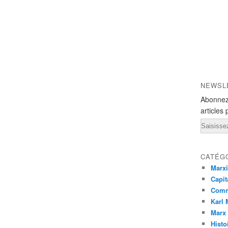
NEWSL
Abonnez
articles 
Email
CATÉG
Marx
Capit
Com
Karl
Marx
Histo