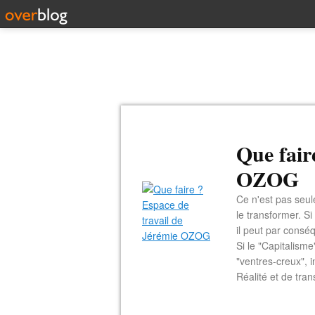
Que fair
OZOG
Ce n'est pas seul
le transformer. Si
il peut par consé
Si le "Capitalism
"ventres-creux", i
Réalité et de tran