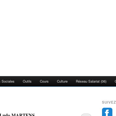
 Sociales
Outils
Cours
Culture
Réseau Salariat (06)
SUIVEZ
par Ludo MARTENS