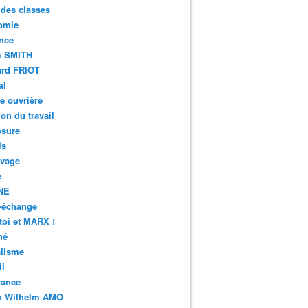
 des classes
omie
nce
 SMITH
ard FRIOT
al
e ouvrière
ion du travail
osure
ls
avage
e
NE
-échange
toi et MARX !
hé
alisme
il
rance
n Wilhelm AMO