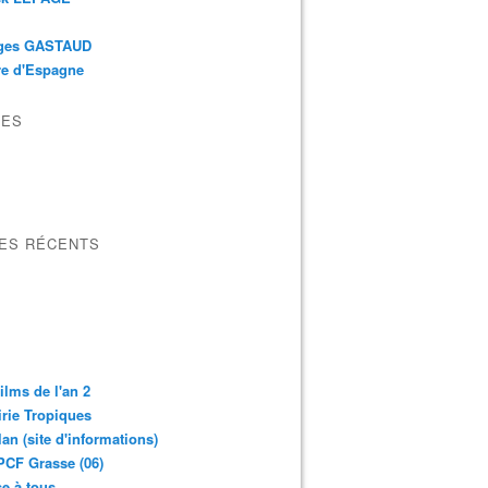
ges GASTAUD
re d'Espagne
VES
LES RÉCENTS
ilms de l'an 2
irie Tropiques
lan (site d'informations)
CF Grasse (06)
e à tous