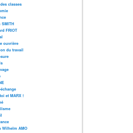
 des classes
omie
nce
 SMITH
ard FRIOT
al
e ouvrière
ion du travail
osure
ls
avage
e
NE
-échange
toi et MARX !
hé
alisme
il
rance
n Wilhelm AMO