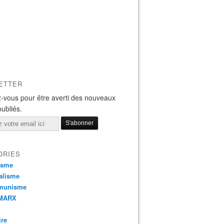
ETTER
-vous pour être averti des nouveaux
publiés.
ORIES
isme
alisme
munisme
 MARX
ire