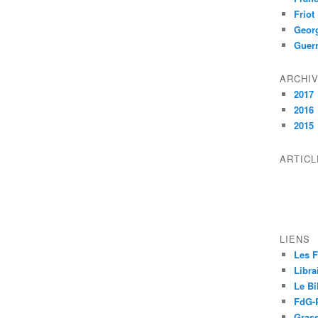
Friot
Geor
Guer
ARCHI
2017
2016
2015
ARTIC
LIENS
Les F
Libra
Le Bi
FdG-P
Grass