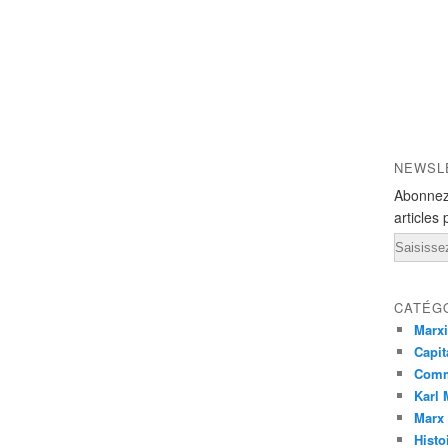
NEWSL
Abonnez
articles 
Email
CATÉG
Marx
Capit
Com
Karl
Marx
Histo