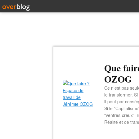
Que fair
OZOG
Ce n'est pas seul
le transformer. Si
il peut par consé
Si le "Capitalism
"ventres-creux", i
Réalité et de tran