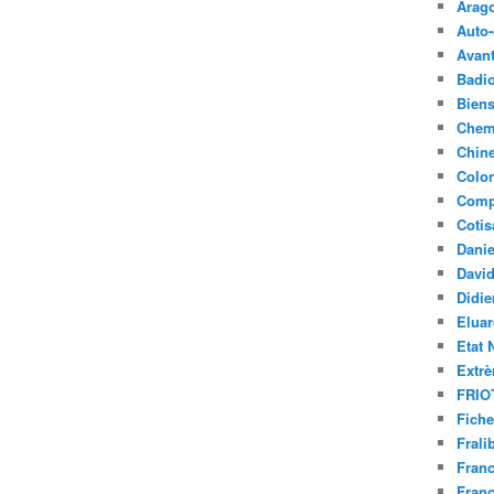
Arag
Auto-
Avant
Badi
Bien
Chem
Chin
Colon
Compl
Cotis
Dani
Davi
Didi
Elua
Etat 
Extrè
FRIO
Fiche
Frali
Fran
Fran