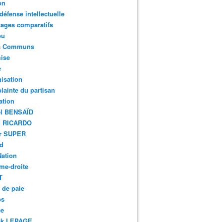
on
défense intellectuelle
ages comparatifs
ou
s Communs
ise
e
isation
ainte du partisan
ation
el BENSAÏD
d RICARDO
er SUPER
rd
Nation
me-droite
T
 de paie
bs
ce
ck LEPAGE