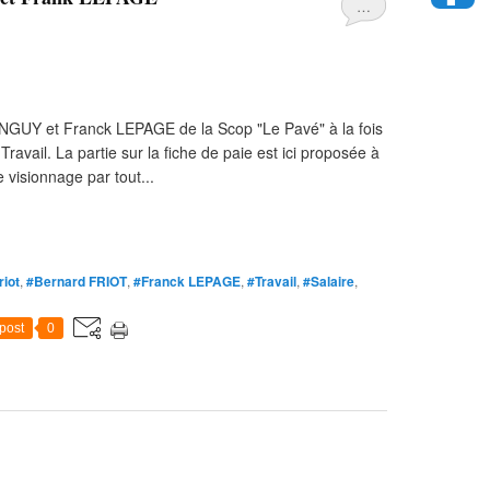
…
NGUY et Franck LEPAGE de la Scop "Le Pavé" à la fois
Travail. La partie sur la fiche de paie est ici proposée à
e visionnage par tout...
riot
,
#Bernard FRIOT
,
#Franck LEPAGE
,
#Travail
,
#Salaire
,
post
0