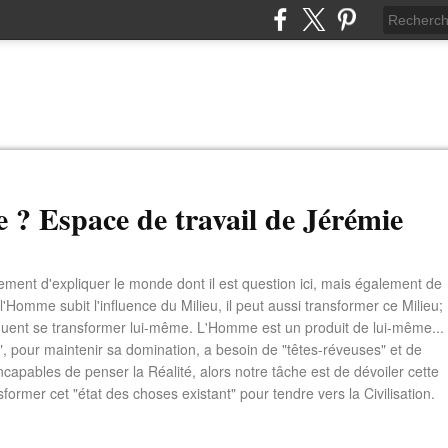
e ? Espace de travail de Jérémie
ement d'expliquer le monde dont il est question ici, mais également de
 l'Homme subit l'influence du Milieu, il peut aussi transformer ce Milieu;
quent se transformer lui-même. L'Homme est un produit de lui-même...
e", pour maintenir sa domination, a besoin de "têtes-réveuses" et de
ncapables de penser la Réalité, alors notre tâche est de dévoiler cette
sformer cet "état des choses existant" pour tendre vers la Civilisation.