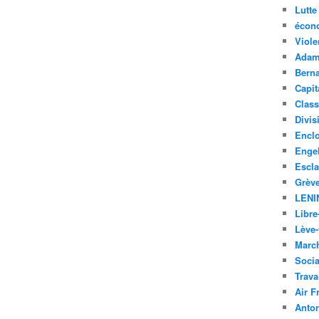
Lutte
écon
Viole
Adam
Bern
Capit
Class
Divis
Encl
Enge
Escl
Grèv
LENI
Libre
Lève-
Marc
Soci
Trava
Air F
Anto