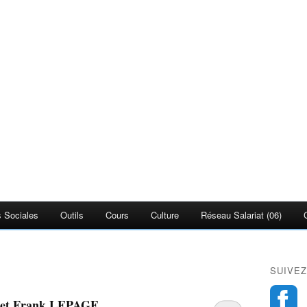
 Sociales
Outils
Cours
Culture
Réseau Salariat (06)
SUIVEZ
 et Frank LEPAGE